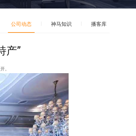
|
|
公司动态
神马知识
播客库
特产”
召开。