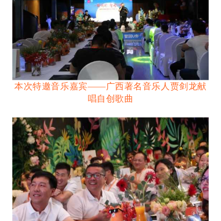
本次特邀音乐嘉宾——广西著名音乐人贾剑龙献
唱自创歌曲