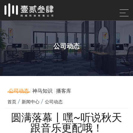
公司动态
公司动态
|
神马知识
|
播客库
/
/
首页
新闻中心
公司动态
圆满落幕丨嘿~听说秋天
跟音乐更配哦！